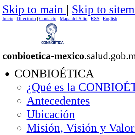
Skip to main
|
Skip to site
Inicio
|
Directorio
|
Contacto
|
Mapa del Sitio
|
RSS
|
English
conbioetica-mexico
.salud.gob.
CONBIOÉTICA
¿Qué es la CONBIOÉ
Antecedentes
Ubicación
Misión, Visión y Valor