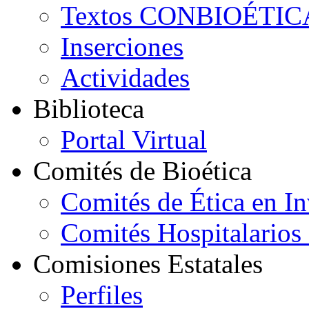
Textos CONBIOÉTIC
Inserciones
Actividades
B
iblioteca
Portal Virtual
C
omités de Bioética
Comités de Ética en In
Comités Hospitalarios 
C
omisiones
E
statales
Perfiles