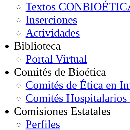
Textos CONBIOÉTIC
Inserciones
Actividades
B
iblioteca
Portal Virtual
C
omités de Bioética
Comités de Ética en In
Comités Hospitalarios 
C
omisiones
E
statales
Perfiles