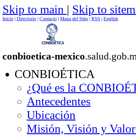
Skip to main
|
Skip to site
Inicio
|
Directorio
|
Contacto
|
Mapa del Sitio
|
RSS
|
English
conbioetica-mexico
.salud.gob.
CONBIOÉTICA
¿Qué es la CONBIOÉ
Antecedentes
Ubicación
Misión, Visión y Valor